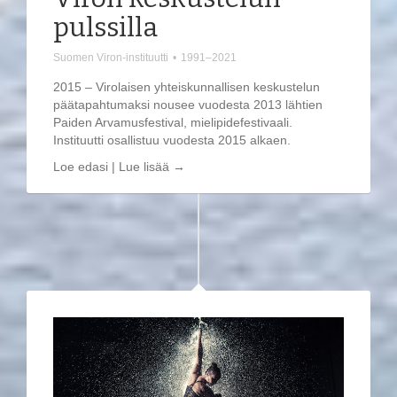
pulssilla
Suomen Viron-instituutti
•
1991–2021
2015 – Virolaisen yhteiskunnallisen keskustelun
päätapahtumaksi nousee vuodesta 2013 lähtien
Paiden Arvamusfestival, mielipidefestivaali.
Instituutti osallistuu vuodesta 2015 alkaen.
Loe edasi | Lue lisää →