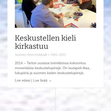
Keskustellen kieli
kirkastuu
Suomen Viron-instituutti
•
1991–2021
2014 – Tarton uusissa toimitiloissa kokoontuu
monenlaisia keskustelupiirejä. On lautapeli-iltaa,
lukupiiriä ja suomen kielen keskustelupiirejä.
Loe edasi | Lue lisää →