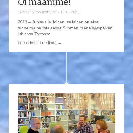
Oi maamme!
Suomen Viron-instituutti
•
1991–2021
2013 – Juhlava ja iloinen, sellainen on aina
tunnelma perinteisessä Suomen itsenäisyyspäivän
juhlassa Tartossa.
Loe edasi | Lue lisää →