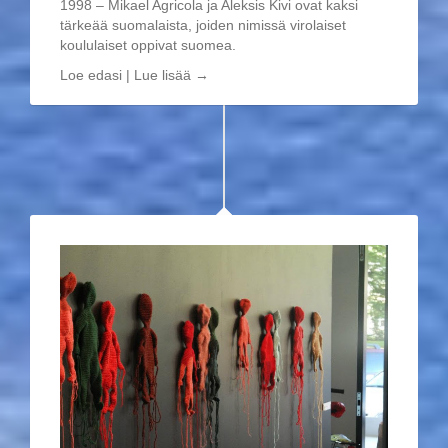
1998 – Mikael Agricola ja Aleksis Kivi ovat kaksi
tärkeää suomalaista, joiden nimissä virolaiset
koululaiset oppivat suomea.
Loe edasi | Lue lisää →