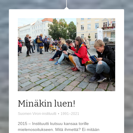
Minäkin luen!
Suomen Viron-instituutti
•
1991–2021
2015 – Instituutti kutsuu kansaa torille
mielenosoitukseen. Mitä ihmettä? Ei mitään