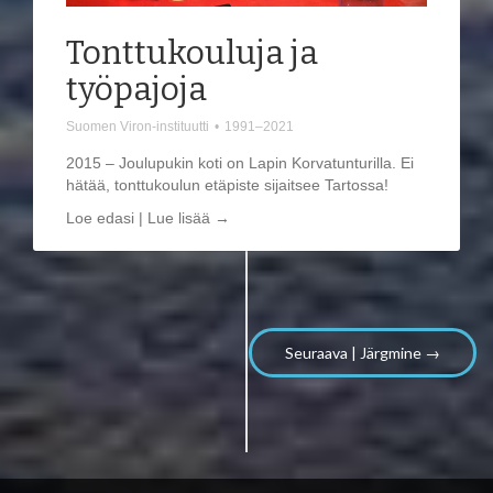
Tonttukouluja ja
työpajoja
Suomen Viron-instituutti
•
1991–2021
2015 – Joulupukin koti on Lapin Korvatunturilla. Ei
hätää, tonttukoulun etäpiste sijaitsee Tartossa!
Loe edasi | Lue lisää →
Seuraava | Järgmine →