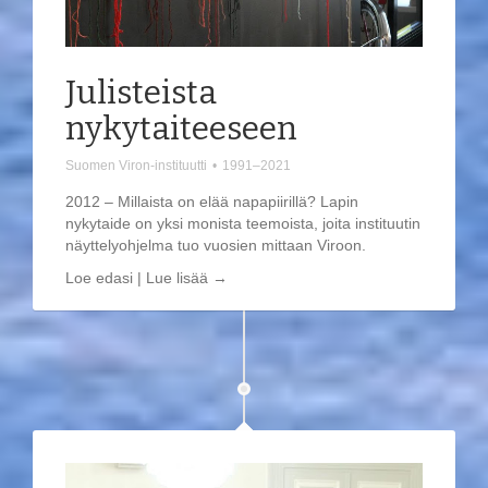
Julisteista
nykytaiteeseen
Suomen Viron-instituutti
•
1991–2021
2012 – Millaista on elää napapiirillä? Lapin
nykytaide on yksi monista teemoista, joita instituutin
näyttelyohjelma tuo vuosien mittaan Viroon.
Loe edasi | Lue lisää →