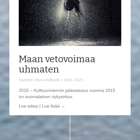
Maan vetovoimaa
uhmaten
Suomen Viron-instituutti
•
1991–2021
2015 – Kulttuuriviennin pääsatsaus vuonna 2015
on suomalainen nykysirkus.
Loe edasi | Lue lisää →