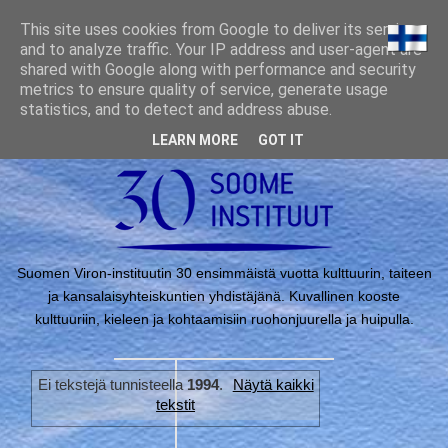
This site uses cookies from Google to deliver its services
and to analyze traffic. Your IP address and user-agent are
shared with Google along with performance and security
metrics to ensure quality of service, generate usage
statistics, and to detect and address abuse.
LEARN MORE
GOT IT
Suomen Viron-instituutin 30 ensimmäistä vuotta kulttuurin, taiteen
ja kansalais­yhteiskuntien yhdistäjänä. Kuvallinen kooste
kulttuuriin, kieleen ja kohtaamisiin ruohonjuurella ja huipulla.
Ei tekstejä tunnisteella
1994
.
Näytä kaikki
tekstit